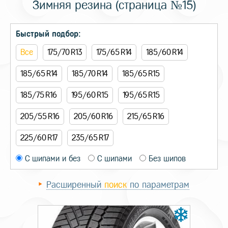
Зимняя резина (страница №15)
Быстрый подбор:
Все
175/70 R13
175/65 R14
185/60 R14
185/65 R14
185/70 R14
185/65 R15
185/75 R16
195/60 R15
195/65 R15
205/55 R16
205/60 R16
215/65 R16
225/60 R17
235/65 R17
С шипами и без
С шипами
Без шипов
Расширенный
поиск
по параметрам