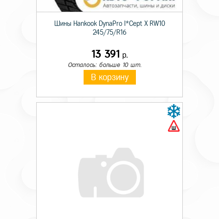
Шины Hankook DynaPro I*Cept X RW10
245/75/R16
13 391
р.
Осталось: больше 10 шт.
В корзину