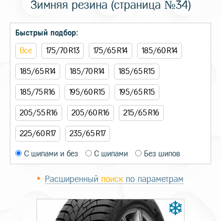
Зимняя резина (страница №34)
Быстрый подбор:
Все
175/70 R13
175/65 R14
185/60 R14
185/65 R14
185/70 R14
185/65 R15
185/75 R16
195/60 R15
195/65 R15
205/55 R16
205/60 R16
215/65 R16
225/60 R17
235/65 R17
С шипами и без
С шипами
Без шипов
Расширенный
поиск
по параметрам