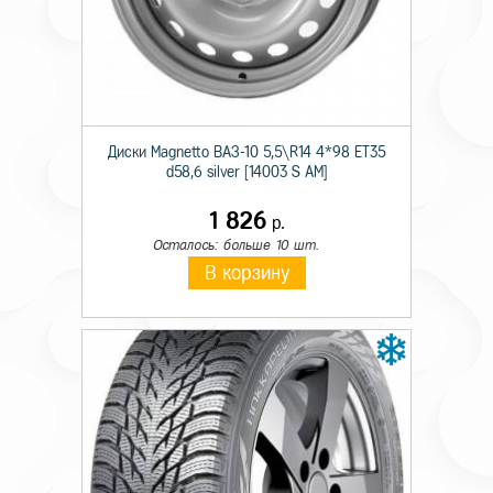
Технические характеристики
Сезон резины
Зимняя
Диски Magnetto ВАЗ-10 5,5\R14 4*98 ET35
Шипы
н/ш
d58,6 silver [14003 S AM]
Диаметр
15
1 826
р.
Ширина
185
Осталось: больше 10 шт.
В корзину
Профиль
65
Индекс скорости
T
Индекс нагрузки
92