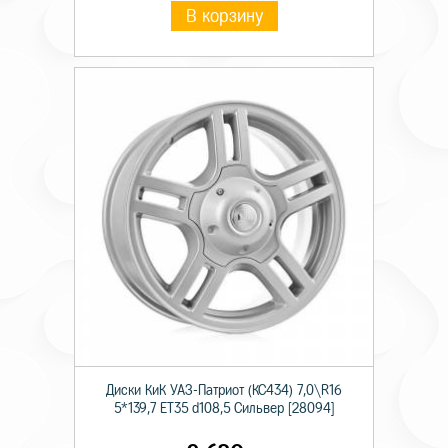
В корзину
Диски КиК УАЗ-Патриот (КС434) 7,0\R16
5*139,7 ET35 d108,5 Сильвер [28094]