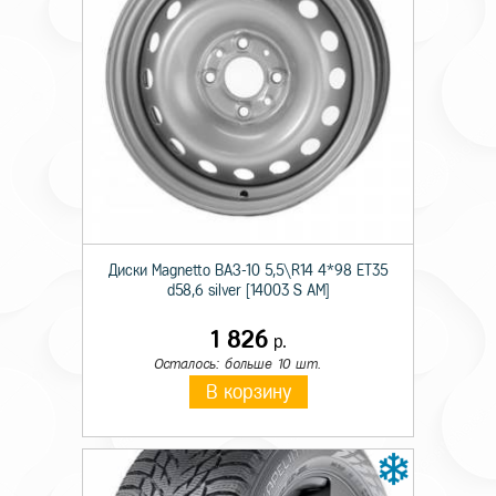
Технические характеристики
Тип
Штамп.
Происхождение
Отеч.
Диски Magnetto ВАЗ-10 5,5\R14 4*98 ET35
Монтажный диаметр
15
d58,6 silver [14003 S AM]
Ширина
6,0
1 826
р.
Осталось: больше 10 шт.
Отверстия
5
В корзину
PCD
139,7
Вылет
40