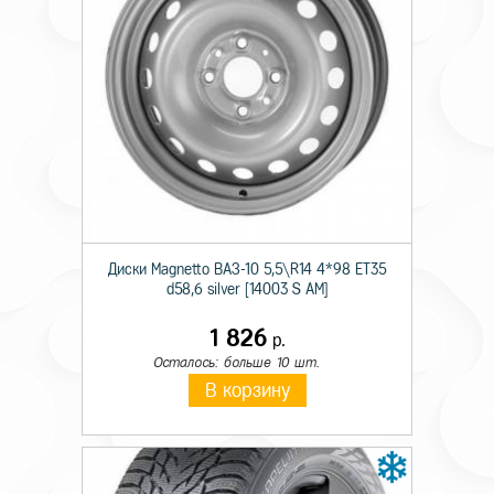
Технические характеристики
Тип
Штамп.
Происхождение
Отеч.
Диски Magnetto ВАЗ-10 5,5\R14 4*98 ET35
Монтажный диаметр
15
d58,6 silver [14003 S AM]
Ширина
6,0
1 826
р.
Осталось: больше 10 шт.
Отверстия
4
В корзину
PCD
100
Вылет
50