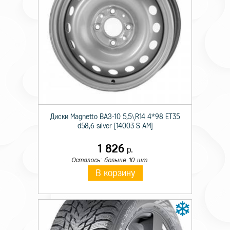
Технические характеристики
Диски Magnetto ВАЗ-10 5,5\R14 4*98 ET35
Сезон резины
Зимняя
d58,6 silver [14003 S AM]
Шипы
Ш.
1 826
р.
Диаметр
17
Осталось: больше 10 шт.
В корзину
Ширина
225
Профиль
55
Индекс скорости
T