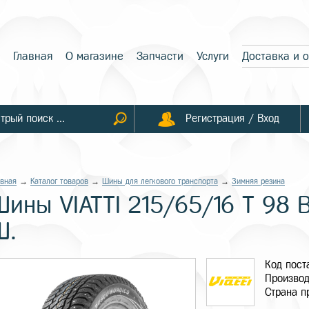
Главная
О магазине
Запчасти
Услуги
Доставка и 
Регистрация / Вход
авная
→
Каталог товаров
→
Шины для легкового транспорта
→
Зимняя резина
Шины VIATTI 215/65/16 T 98 B
Ш.
Код пос
Производ
Страна п