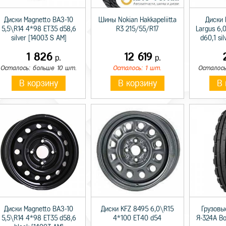
Диски Magnetto ВАЗ-10
Шины Nokian Hakkapeliitta
Диски 
5,5\R14 4*98 ET35 d58,6
R3 215/55/R17
Largus 6,
silver [14003 S AM]
d60,1 si
1 826
12 619
р.
р.
Осталось: больше 10 шт.
Осталось: 1 шт.
Осталось
В корзину
В корзину
В 
Диски Magnetto ВАЗ-10
Диски KFZ 8495 6,0\R15
Грузовы
5,5\R14 4*98 ET35 d58,6
4*100 ET40 d54
Я-324А В