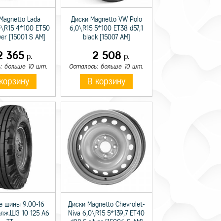
Magnetto Lada
Диски Magnetto VW Polo
0\R15 4*100 ET50
6,0\R15 5*100 ET38 d57,1
lver [15001 S AM]
black [15007 AM]
2 365
2 508
р.
р.
: больше 10 шт.
Осталось: больше 10 шт.
корзину
В корзину
е шины 9.00-16
Диски Magnetto Chevrolet-
олж.ШЗ 10 125 A6
Niva 6,0\R15 5*139,7 ET40