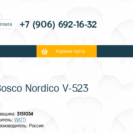
+7 (906) 692-16-32
оплата
Корзина пуста
osco Nordico V-523
тавщика:
3151034
итель:
VIATTI
роизводитель: Россия