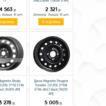
TT
d98,5 silver [15006 S AM]
14 563
2 321
р.
р.
: больше 10 шт.
Осталось: больше 10 шт.
корзину
В корзину
Magnetto Skoda
Диски Magnetto Peugeot
,5\R16 5*112 ET46
Traveller 7,0\R16 5*108
lack [16005 AM]
ET46 d65,1 black [16013
AM]
3 278
5 005
р.
р.