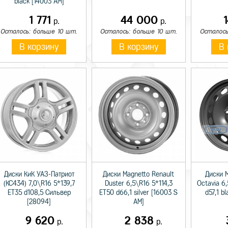
black [14003 AM]
1 771
44 000
р.
р.
Осталось: больше 10 шт.
Осталось: больше 10 шт.
Осталось
В корзину
В корзину
В 
Диски КиК УАЗ-Патриот
Диски Magnetto Renault
Диски 
(КС434) 7,0\R16 5*139,7
Duster 6,5\R16 5*114,3
Octavia 6
ET35 d108,5 Сильвер
ET50 d66,1 silver [16003 S
d57,1 b
[28094]
AM]
9 620
2 838
р.
р.