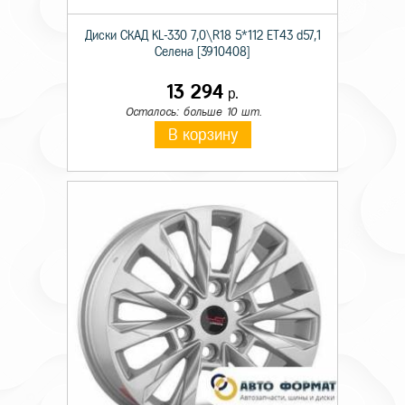
Диски СКАД KL-330 7,0\R18 5*112 ET43 d57,1
Селена [3910408]
13 294
р.
Осталось: больше 10 шт.
В корзину