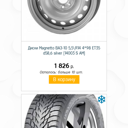
Технические характеристики
Происхождение
Импортная
Сезон резины
Зимняя
Диски Magnetto ВАЗ-10 5,5\R14 4*98 ET35
Диаметр
18
d58,6 silver [14003 S AM]
Ширина
225
1 826
р.
Осталось: больше 10 шт.
Профиль
45
В корзину
Шипы
_
Индекс скорости
T
Индекс нагрузки
95