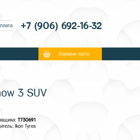
+7 (906) 692-16-32
оплата
Корзина пуста
now 3 SUV
тавщика:
T730691
итель: Ikon Tyres