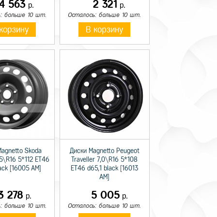
14 563
2 321
р.
р.
: больше 10 шт.
Осталось: больше 10 шт.
корзину
В корзину
Magnetto Skoda
Диски Magnetto Peugeot
,5\R16 5*112 ET46
Traveller 7,0\R16 5*108
lack [16005 AM]
ET46 d65,1 black [16013
AM]
3 278
5 005
р.
р.
: больше 10 шт.
Осталось: больше 10 шт.