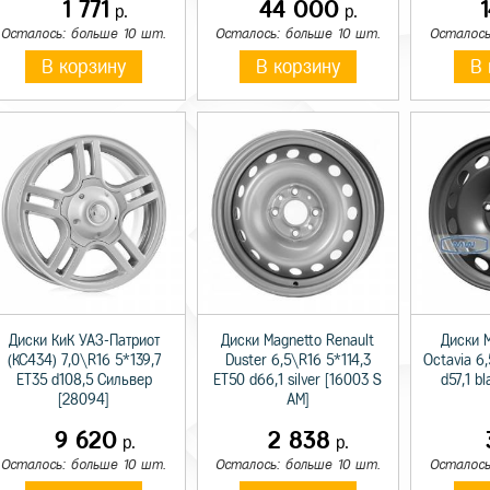
1 771
44 000
р.
р.
Осталось: больше 10 шт.
Осталось: больше 10 шт.
Осталось
В корзину
В корзину
В 
Диски КиК УАЗ-Патриот
Диски Magnetto Renault
Диски 
(КС434) 7,0\R16 5*139,7
Duster 6,5\R16 5*114,3
Octavia 6
ET35 d108,5 Сильвер
ET50 d66,1 silver [16003 S
d57,1 b
[28094]
AM]
9 620
2 838
р.
р.
Осталось: больше 10 шт.
Осталось: больше 10 шт.
Осталось