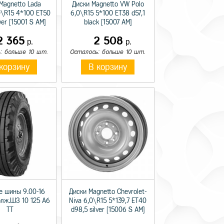
Magnetto Lada
Диски Magnetto VW Polo
0\R15 4*100 ET50
6,0\R15 5*100 ET38 d57,1
lver [15001 S AM]
black [15007 AM]
2 365
2 508
р.
р.
: больше 10 шт.
Осталось: больше 10 шт.
корзину
В корзину
е шины 9.00-16
Диски Magnetto Chevrolet-
олж.ШЗ 10 125 A6
Niva 6,0\R15 5*139,7 ET40
TT
d98,5 silver [15006 S AM]