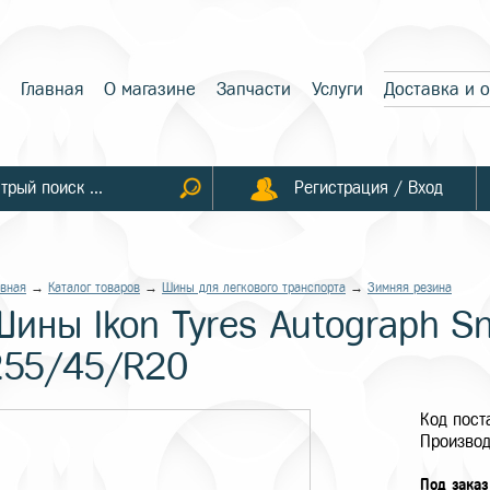
Главная
О магазине
Запчасти
Услуги
Доставка и 
Регистрация / Вход
авная
→
Каталог товаров
→
Шины для легкового транспорта
→
Зимняя резина
Шины Ikon Tyres Autograph S
255/45/R20
Код пос
Производ
Под заказ