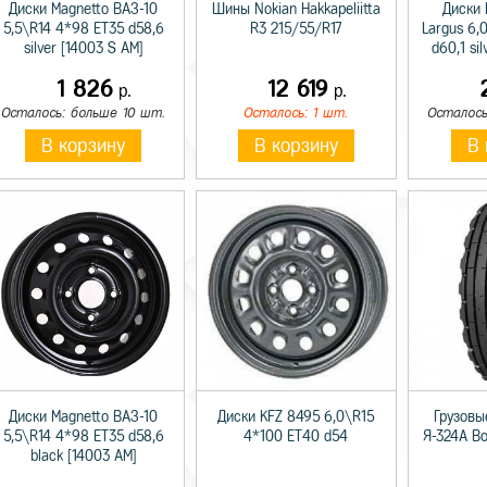
Диски Magnetto ВАЗ-10
Шины Nokian Hakkapeliitta
Диски 
5,5\R14 4*98 ET35 d58,6
R3 215/55/R17
Largus 6,
silver [14003 S AM]
d60,1 si
1 826
12 619
р.
р.
Осталось: больше 10 шт.
Осталось: 1 шт.
Осталось
В корзину
В корзину
В 
Диски Magnetto ВАЗ-10
Диски KFZ 8495 6,0\R15
Грузовы
5,5\R14 4*98 ET35 d58,6
4*100 ET40 d54
Я-324А В
black [14003 AM]