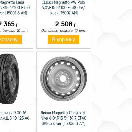
Magnetto Lada
Диски Magnetto VW Polo
0\R15 4*100 ET50
6,0\R15 5*100 ET38 d57,1
lver [15001 S AM]
black [15007 AM]
2 365
2 508
р.
р.
: больше 10 шт.
Осталось: больше 10 шт.
корзину
В корзину
е шины 9.00-16
Диски Magnetto Chevrolet-
олж.ШЗ 10 125 A6
Niva 6,0\R15 5*139,7 ET40
TT
d98,5 silver [15006 S AM]