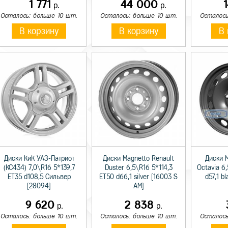
1 771
44 000
р.
р.
Осталось: больше 10 шт.
Осталось: больше 10 шт.
Осталось
В корзину
В корзину
В 
Диски КиК УАЗ-Патриот
Диски Magnetto Renault
Диски 
(КС434) 7,0\R16 5*139,7
Duster 6,5\R16 5*114,3
Octavia 6
ET35 d108,5 Сильвер
ET50 d66,1 silver [16003 S
d57,1 b
[28094]
AM]
9 620
2 838
р.
р.
Осталось: больше 10 шт.
Осталось: больше 10 шт.
Осталось