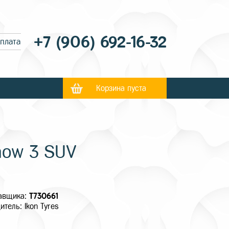
+7 (906) 692-16-32
оплата
Корзина пуста
now 3 SUV
тавщика:
T730661
итель: Ikon Tyres