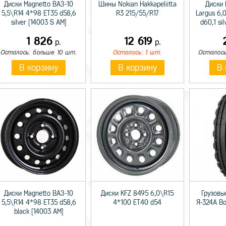
Диски Magnetto ВАЗ-10
Шины Nokian Hakkapeliitta
Диски 
5,5\R14 4*98 ET35 d58,6
R3 215/55/R17
Largus 6,
silver [14003 S AM]
d60,1 si
1 826
12 619
р.
р.
Осталось: больше 10 шт.
Осталось: 1 шт.
Осталось
В корзину
В корзину
В 
Диски Magnetto ВАЗ-10
Диски KFZ 8495 6,0\R15
Грузовы
5,5\R14 4*98 ET35 d58,6
4*100 ET40 d54
Я-324А В
black [14003 AM]