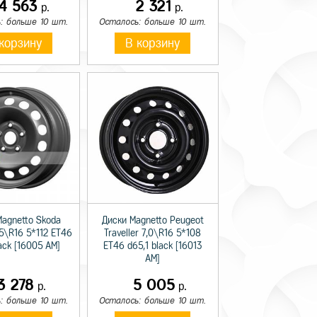
14 563
2 321
р.
р.
: больше 10 шт.
Осталось: больше 10 шт.
корзину
В корзину
Magnetto Skoda
Диски Magnetto Peugeot
,5\R16 5*112 ET46
Traveller 7,0\R16 5*108
lack [16005 AM]
ET46 d65,1 black [16013
AM]
3 278
5 005
р.
р.
: больше 10 шт.
Осталось: больше 10 шт.