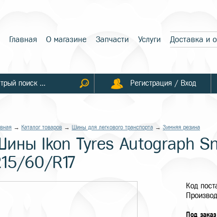
Главная
О магазине
Запчасти
Услуги
Доставка и 
Регистрация / Вход
авная
→
Каталог товаров
→
Шины для легкового транспорта
→
Зимняя резина
Шины Ikon Tyres Autograph S
215/60/R17
Код пос
Производ
Под заказ