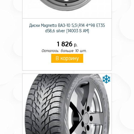
Сезон резины
Зимняя
Шипы
Ш.
Диски Magnetto ВАЗ-10 5,5\R14 4*98 ET35
d58,6 silver [14003 S AM]
Диаметр
17
Ширина
225
1 826
р.
Осталось: больше 10 шт.
Профиль
65
В корзину
Индекс скорости
T
Индекс нагрузки
103