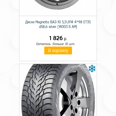
Сезон резины
Зимняя
Шипы
Ш.
Диски Magnetto ВАЗ-10 5,5\R14 4*98 ET35
d58,6 silver [14003 S AM]
Диаметр
14
Ширина
185
1 826
р.
Осталось: больше 10 шт.
Профиль
70
В корзину
Индекс скорости
T
Индекс нагрузки
92