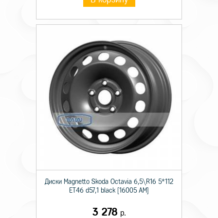
Диски Magnetto Skoda Octavia 6,5\R16 5*112
ET46 d57,1 black [16005 AM]
3 278
р.