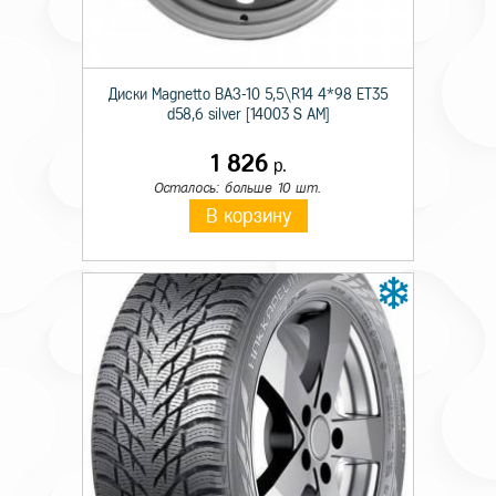
Сезон резины
Зимняя
Шипы
Ш.
Диски Magnetto ВАЗ-10 5,5\R14 4*98 ET35
d58,6 silver [14003 S AM]
Диаметр
14
Ширина
175
1 826
р.
Осталось: больше 10 шт.
Профиль
70
В корзину
Индекс скорости
T
Индекс нагрузки
88