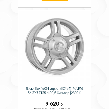
Диски КиК УАЗ-Патриот (КС434) 7,0\R16
5*139,7 ET35 d108,5 Сильвер [28094]
9 620
р.