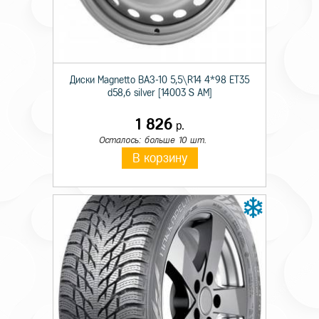
Происхождение
Импортная
Сезон резины
Зимняя
Диаметр
18
Диски Magnetto ВАЗ-10 5,5\R14 4*98 ET35
d58,6 silver [14003 S AM]
Ширина
285
1 826
р.
Профиль
60
Осталось: больше 10 шт.
Шипы
н/ш.
В корзину
Индекс скорости
Q
Индекс нагрузки
116