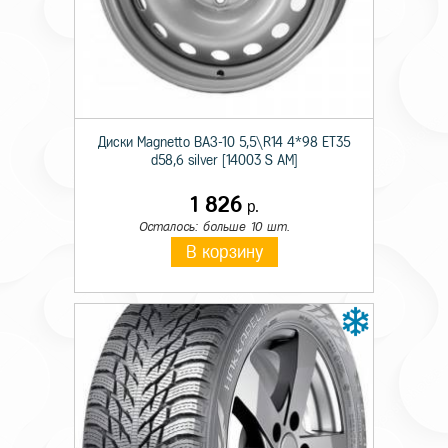
Технические характеристики
Сезон резины
Зимняя
Диски Magnetto ВАЗ-10 5,5\R14 4*98 ET35
Шипы
Ш.
d58,6 silver [14003 S AM]
Диаметр
17
1 826
р.
Ширина
265
Осталось: больше 10 шт.
В корзину
Профиль
70
Индекс скорости
T
Индекс нагрузки
115