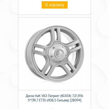
В корзину
Диски КиК УАЗ-Патриот (КС434) 7,0\R16
5*139,7 ET35 d108,5 Сильвер [28094]