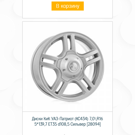
В корзину
Диски КиК УАЗ-Патриот (КС434) 7,0\R16
5*139,7 ET35 d108,5 Сильвер [28094]