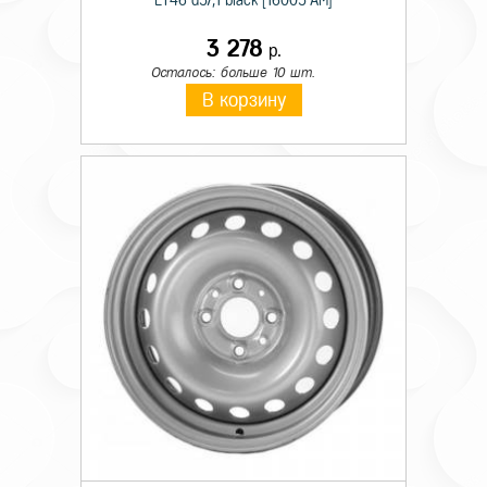
ET46 d57,1 black [16005 AM]
3 278
р.
Осталось: больше 10 шт.
В корзину