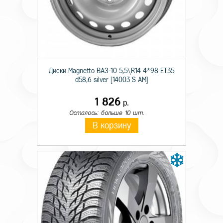
Технические характеристики
Сезон резины
Зимняя
Диски Magnetto ВАЗ-10 5,5\R14 4*98 ET35
Шипы
Ш.
d58,6 silver [14003 S AM]
Диаметр
17
1 826
р.
Ширина
215
Осталось: больше 10 шт.
В корзину
Профиль
55
Индекс скорости
H
Индекс нагрузки
98