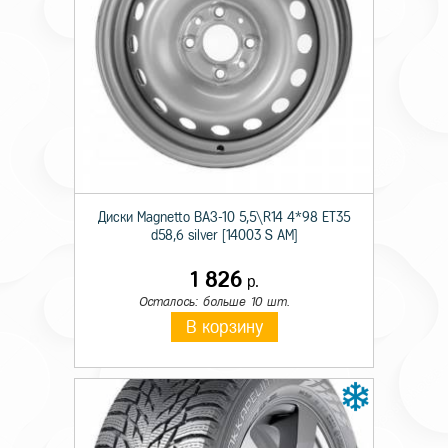
Технические характеристики
Происхождение
Отечественная
Сезон резины
Зимняя
Диски Magnetto ВАЗ-10 5,5\R14 4*98 ET35
d58,6 silver [14003 S AM]
Диаметр
15
1 826
р.
Ширина
185
Осталось: больше 10 шт.
В корзину
Профиль
65
Шипы
Ш.
Индекс скорости
T