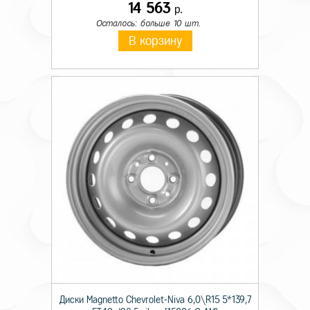
14 563
р.
Осталось: больше 10 шт.
В корзину
Диски Magnetto Chevrolet-Niva 6,0\R15 5*139,7