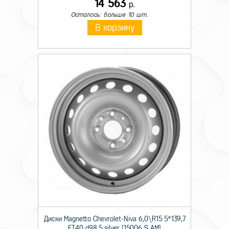
14 563
р.
Осталось: больше 10 шт.
В корзину
Диски Magnetto Chevrolet-Niva 6,0\R15 5*139,7
ET40 d98,5 silver [15006 S AM]