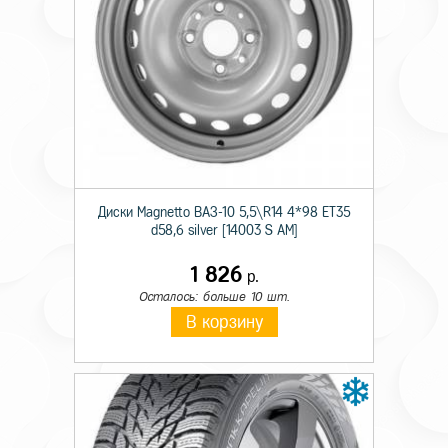
Технические характеристики
Происхождение
Импортная
Сезон резины
Зимняя
Диаметр
17
Диски Magnetto ВАЗ-10 5,5\R14 4*98 ET35
d58,6 silver [14003 S AM]
Ширина
225
1 826
р.
Профиль
65
Осталось: больше 10 шт.
В корзину
Шипы
н/ш.
Индекс скорости
T
Индекс нагрузки
106
Усиленность
XL