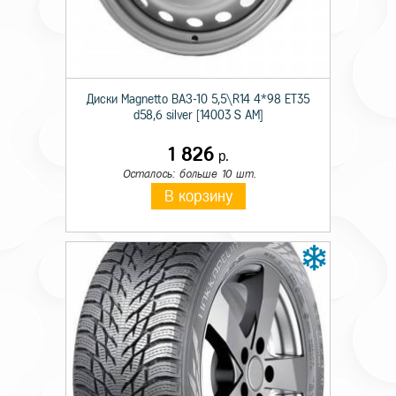
Происхождение
Импортная
Сезон резины
Зимняя
Диаметр
19
Диски Magnetto ВАЗ-10 5,5\R14 4*98 ET35
d58,6 silver [14003 S AM]
Ширина
255
1 826
р.
Профиль
50
Осталось: больше 10 шт.
Шипы
н/ш.
В корзину
Индекс скорости
V
Индекс нагрузки
107