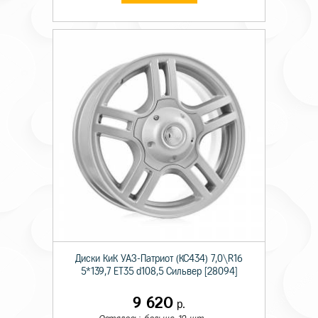
Диски КиК УАЗ-Патриот (КС434) 7,0\R16
5*139,7 ET35 d108,5 Сильвер [28094]
9 620
р.