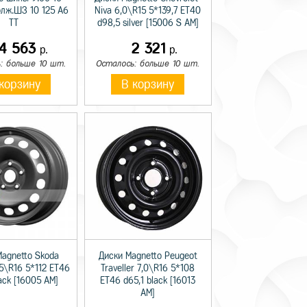
олж.ШЗ 10 125 A6
Niva 6,0\R15 5*139,7 ET40
TT
d98,5 silver [15006 S AM]
14 563
2 321
р.
р.
: больше 10 шт.
Осталось: больше 10 шт.
корзину
В корзину
Magnetto Skoda
Диски Magnetto Peugeot
,5\R16 5*112 ET46
Traveller 7,0\R16 5*108
lack [16005 AM]
ET46 d65,1 black [16013
AM]