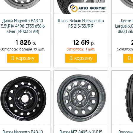
Диски Magnetto ВАЗ-10
Шины Nokian Hakkapeliitta
Диски 
5,5\R14 4*98 ET35 d58,6
R3 215/55/R17
Largus 6,
silver [14003 S AM]
d60,1 si
1 826
12 619
р.
р.
Осталось: больше 10 шт.
Осталось: 1 шт.
Осталось
В корзину
В корзину
В 
Диски Magnetto ВАЗ-10
Диски KFZ 8495 6,0\R15
Грузовы