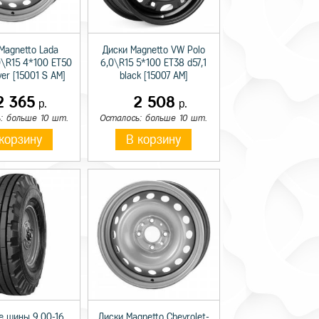
Magnetto Lada
Диски Magnetto VW Polo
0\R15 4*100 ET50
6,0\R15 5*100 ET38 d57,1
lver [15001 S AM]
black [15007 AM]
2 365
2 508
р.
р.
: больше 10 шт.
Осталось: больше 10 шт.
корзину
В корзину
е шины 9.00-16
Диски Magnetto Chevrolet-