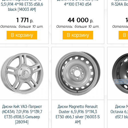
5,5\R14 4*98 ET35 d58,6
4*100 ET40 d54
Я-324А В
black [14003 AM]
1 771
44 000
р.
р.
Осталось: больше 10 шт.
Осталось: больше 10 шт.
Осталось
В корзину
В корзину
В 
Диски КиК УАЗ-Патриот
Диски Magnetto Renault
Диски 
(КС434) 7,0\R16 5*139,7
Duster 6,5\R16 5*114,3
Octavia 6
ET35 d108,5 Сильвер
ET50 d66,1 silver [16003 S
d57,1 b
[28094]
AM]