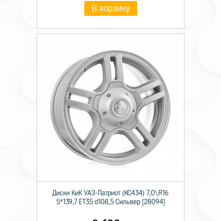
В корзину
Диски КиК УАЗ-Патриот (КС434) 7,0\R16
5*139,7 ET35 d108,5 Сильвер [28094]