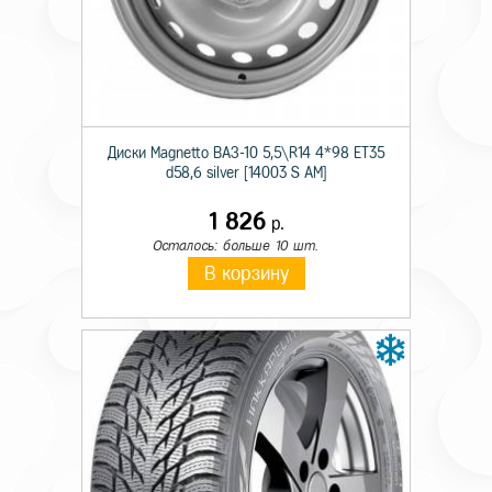
Происхождение
Импортная
Сезон резины
Зимняя
Диаметр
17
Диски Magnetto ВАЗ-10 5,5\R14 4*98 ET35
Ширина
225
d58,6 silver [14003 S AM]
Профиль
45
1 826
р.
Шипы
н/ш.
Осталось: больше 10 шт.
В корзину
Индекс скорости
T
Индекс нагрузки
94
Усиленность
XL