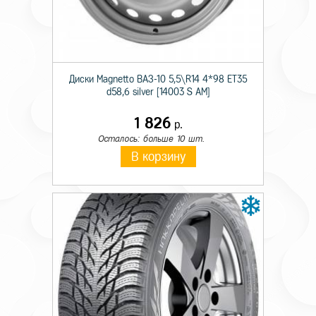
Происхождение
Импортная
Сезон резины
Зимняя
Диаметр
17
Диски Magnetto ВАЗ-10 5,5\R14 4*98 ET35
d58,6 silver [14003 S AM]
Ширина
225
1 826
р.
Профиль
55
Осталось: больше 10 шт.
Шипы
Ш.
В корзину
Индекс скорости
T
Индекс нагрузки
97