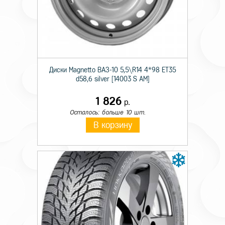
Происхождение
Импортная
Сезон резины
Зимняя
Диаметр
16
Диски Magnetto ВАЗ-10 5,5\R14 4*98 ET35
Ширина
215
d58,6 silver [14003 S AM]
Профиль
55
1 826
р.
Шипы
Ш.
Осталось: больше 10 шт.
В корзину
Индекс скорости
T
Индекс нагрузки
97
Усиленность
XL