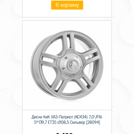
В корзину
Диски КиК УАЗ-Патриот (КС434) 7,0\R16
5*139,7 ET35 d108,5 Сильвер [28094]