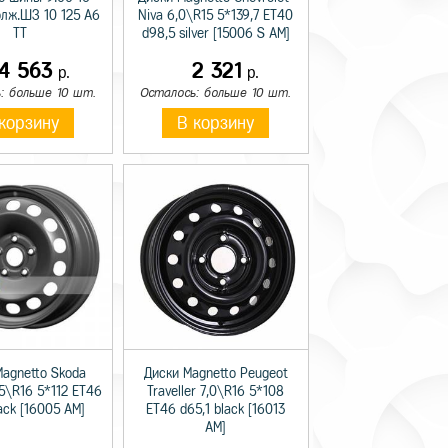
олж.ШЗ 10 125 A6
Niva 6,0\R15 5*139,7 ET40
TT
d98,5 silver [15006 S AM]
14 563
2 321
р.
р.
: больше 10 шт.
Осталось: больше 10 шт.
корзину
В корзину
Magnetto Skoda
Диски Magnetto Peugeot
,5\R16 5*112 ET46
Traveller 7,0\R16 5*108
lack [16005 AM]
ET46 d65,1 black [16013
AM]