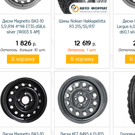
Диски Magnetto ВАЗ-10
Шины Nokian Hakkapeliitta
Диски 
5,5\R14 4*98 ET35 d58,6
R3 215/55/R17
Largus 6,
silver [14003 S AM]
d60,1 si
1 826
12 619
р.
р.
Осталось: больше 10 шт.
Осталось: 1 шт.
Осталось
В корзину
В корзину
В 
Диски Magnetto ВАЗ-10
Диски KFZ 8495 6,0\R15
Грузовы