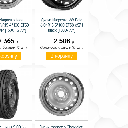
Magnetto Lada
Диски Magnetto VW Polo
0\R15 4*100 ET50
6,0\R15 5*100 ET38 d57,1
lver [15001 S AM]
black [15007 AM]
2 365
2 508
р.
р.
: больше 10 шт.
Осталось: больше 10 шт.
корзину
В корзину
е шины 9.00-16
Диски Magnetto Chevrolet-