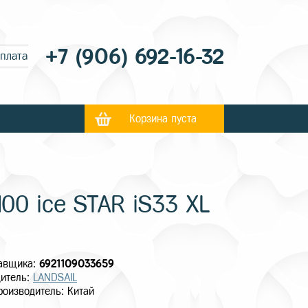
+7 (906) 692-16-32
оплата
Корзина пуста
00 ice STAR iS33 XL
тавщика:
6921109033659
итель:
LANDSAIL
роизводитель: Китай