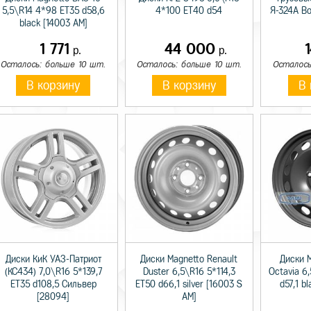
5,5\R14 4*98 ET35 d58,6
4*100 ET40 d54
Я-324А В
black [14003 AM]
1 771
44 000
р.
р.
Осталось: больше 10 шт.
Осталось: больше 10 шт.
Осталось
В корзину
В корзину
В 
Диски КиК УАЗ-Патриот
Диски Magnetto Renault
Диски 
(КС434) 7,0\R16 5*139,7
Duster 6,5\R16 5*114,3
Octavia 6
ET35 d108,5 Сильвер
ET50 d66,1 silver [16003 S
d57,1 b
[28094]
AM]