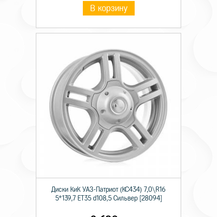
В корзину
Диски КиК УАЗ-Патриот (КС434) 7,0\R16
5*139,7 ET35 d108,5 Сильвер [28094]