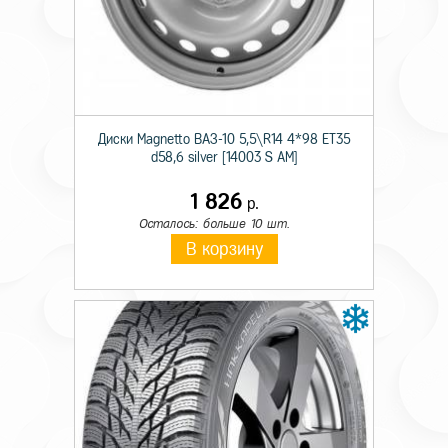
Происхождение
Импортная
Сезон резины
Зимняя
Диаметр
16
Диски Magnetto ВАЗ-10 5,5\R14 4*98 ET35
Ширина
205
d58,6 silver [14003 S AM]
Профиль
65
1 826
р.
Шипы
Ш.
Осталось: больше 10 шт.
В корзину
Индекс скорости
T
Индекс нагрузки
99
Усиленность
XL