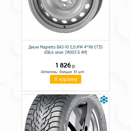
Диски Magnetto ВАЗ-10 5,5\R14 4*98 ET35
Технические характеристики
d58,6 silver [14003 S AM]
Сезон резины
Всесезонная
1 826
р.
Осталось: больше 10 шт.
Шипы
н/ш
В корзину
Диаметр
15
Ширина
185
Профиль
55