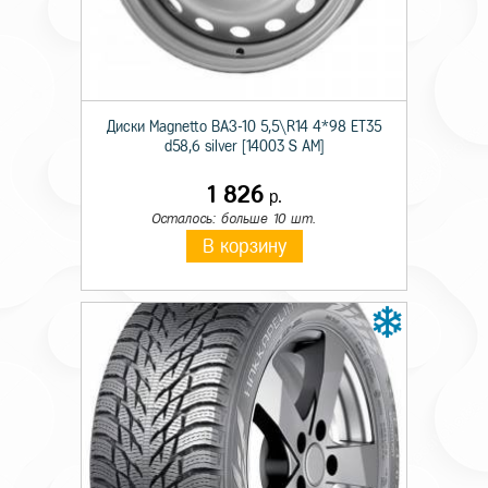
Технические характеристики
Диски Magnetto ВАЗ-10 5,5\R14 4*98 ET35
d58,6 silver [14003 S AM]
Сезон резины
Всесезонная
1 826
р.
Шипы
н/ш
Осталось: больше 10 шт.
В корзину
Диаметр
16
Ширина
195
Профиль
45