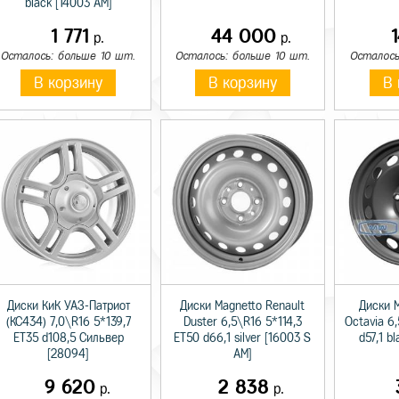
black [14003 AM]
1 771
44 000
р.
р.
Осталось: больше 10 шт.
Осталось: больше 10 шт.
Осталось
В корзину
В корзину
В 
Диски КиК УАЗ-Патриот
Диски Magnetto Renault
Диски 
(КС434) 7,0\R16 5*139,7
Duster 6,5\R16 5*114,3
Octavia 6
ET35 d108,5 Сильвер
ET50 d66,1 silver [16003 S
d57,1 b
[28094]
AM]
9 620
2 838
р.
р.