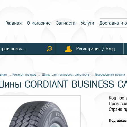
Главная
О магазине
Запчасти
Услуги
Доставка и 
Регистрация / Вход
авная
→
Каталог товаров
→
Шины для легкового транспорта
→
Всесезонная резина
Шины CORDIANT BUSINESS CA
Код пос
Производ
Страна п
Под заказ