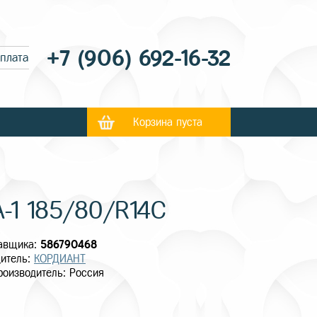
+7 (906) 692-16-32
оплата
Корзина пуста
-1 185/80/R14C
тавщика:
586790468
итель:
КОРДИАНТ
роизводитель: Россия