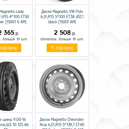
Magnetto Lada
Диски Magnetto VW Polo
0\R15 4*100 ET50
6,0\R15 5*100 ET38 d57,1
lver [15001 S AM]
black [15007 AM]
2 365
2 508
р.
р.
: больше 10 шт.
Осталось: больше 10 шт.
корзину
В корзину
е шины 9.00-16
Диски Magnetto Chevrolet-
олж.ШЗ 10 125 A6
Niva 6,0\R15 5*139,7 ET40