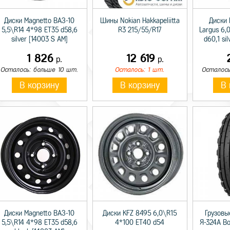
Диски Magnetto ВАЗ-10
Шины Nokian Hakkapeliitta
Диски 
5,5\R14 4*98 ET35 d58,6
R3 215/55/R17
Largus 6,
silver [14003 S AM]
d60,1 si
1 826
12 619
р.
р.
Осталось: больше 10 шт.
Осталось: 1 шт.
Осталось
В корзину
В корзину
В 
Диски Magnetto ВАЗ-10
Диски KFZ 8495 6,0\R15
Грузовы
5,5\R14 4*98 ET35 d58,6
4*100 ET40 d54
Я-324А В