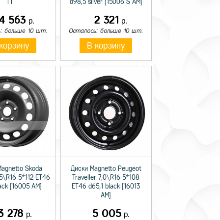
TT
d98,5 silver [15006 S AM]
14 563
2 321
р.
р.
: больше 10 шт.
Осталось: больше 10 шт.
корзину
В корзину
Magnetto Skoda
Диски Magnetto Peugeot
,5\R16 5*112 ET46
Traveller 7,0\R16 5*108
lack [16005 AM]
ET46 d65,1 black [16013
AM]
3 278
5 005
р.
р.