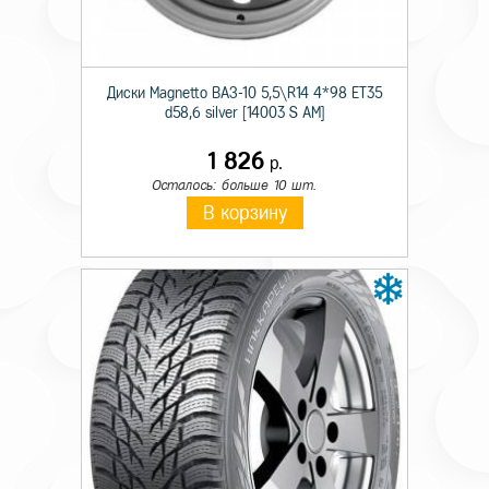
Сезон резины
Летняя
Шипы
н/ш
Диски Magnetto ВАЗ-10 5,5\R14 4*98 ET35
d58,6 silver [14003 S AM]
Диаметр
20
Ширина
265
1 826
р.
Осталось: больше 10 шт.
Профиль
45
В корзину
Индекс скорости
Y
Индекс нагрузки
108