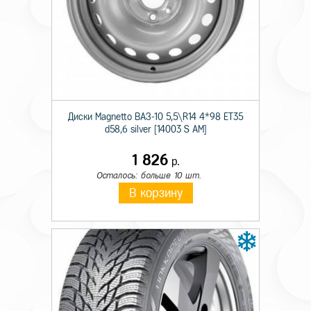
Технические характеристики
Происхождение
Импортная
Сезон резины
Летняя
Диски Magnetto ВАЗ-10 5,5\R14 4*98 ET35
Диаметр
13
d58,6 silver [14003 S AM]
Ширина
175
1 826
р.
Осталось: больше 10 шт.
Профиль
70
В корзину
Шипы
_
Индекс скорости
T
Индекс нагрузки
82