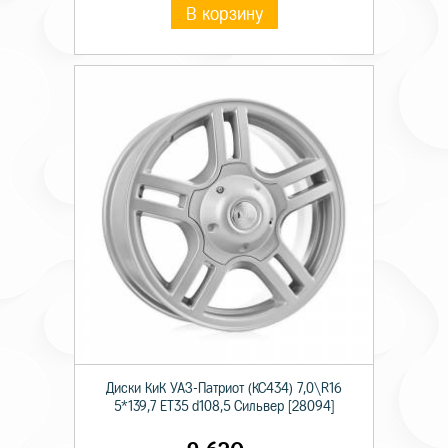
В корзину
Диски КиК УАЗ-Патриот (КС434) 7,0\R16
5*139,7 ET35 d108,5 Сильвер [28094]