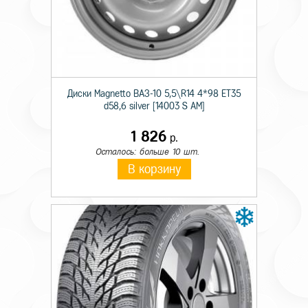
Технические характеристики
Происхождение
Отечественная
Сезон резины
Летняя
Диски Magnetto ВАЗ-10 5,5\R14 4*98 ET35
Диаметр
17
d58,6 silver [14003 S AM]
Ширина
215
1 826
р.
Профиль
55
Осталось: больше 10 шт.
В корзину
Шипы
_
Индекс скорости
V
Индекс нагрузки
94