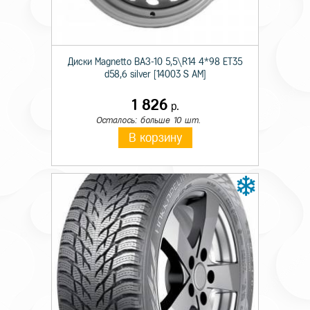
Сезон резины
Летняя
Шипы
н/ш
Диски Magnetto ВАЗ-10 5,5\R14 4*98 ET35
d58,6 silver [14003 S AM]
Диаметр
16
1 826
Ширина
215
р.
Осталось: больше 10 шт.
Профиль
60
В корзину
Индекс скорости
V
Индекс нагрузки
95