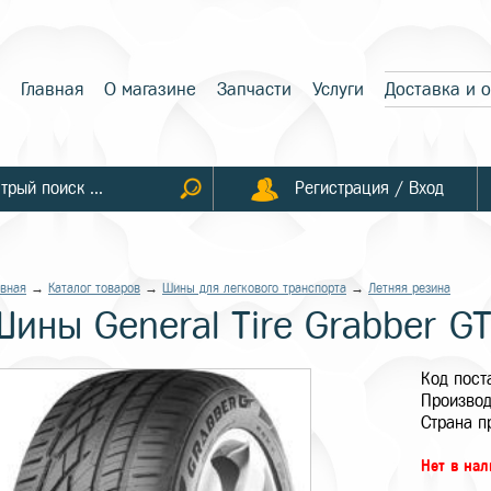
Главная
О магазине
Запчасти
Услуги
Доставка и 
Регистрация / Вход
авная
→
Каталог товаров
→
Шины для легкового транспорта
→
Летняя резина
Шины General Tire Grabber G
Код пос
Производ
Страна п
Нет в на