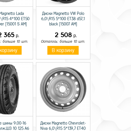
Magnetto Lada
Диски Magnetto VW Polo
0\R15 4*100 ET50
6,0\R15 5*100 ET38 d57,1
lver [15001 S AM]
black [15007 AM]
2 365
2 508
р.
р.
: больше 10 шт.
Осталось: больше 10 шт.
корзину
В корзину
е шины 9.00-16
Диски Magnetto Chevrolet-
олж.ШЗ 10 125 A6
Niva 6,0\R15 5*139,7 ET40