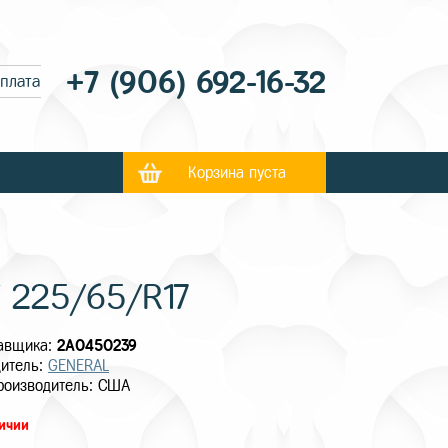
+7 (906) 692-16-32
оплата
Корзина пуста
T 225/65/R17
тавщика:
2A0450239
итель:
GENERAL
роизводитель: США
личии