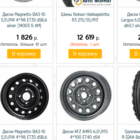
Диски Magnetto ВАЗ-10
Шины Nokian Hakkapeliitta
Диски 
5,5\R14 4*98 ET35 d58,6
R3 215/55/R17
Largus 6,
silver [14003 S AM]
d60,1 si
1 826
12 619
р.
р.
Осталось: больше 10 шт.
Осталось: 1 шт.
Осталось
В корзину
В корзину
В 
Диски Magnetto ВАЗ-10
Диски KFZ 8495 6,0\R15
Грузовы
5,5\R14 4*98 ET35 d58,6
4*100 ET40 d54
Я-324А В