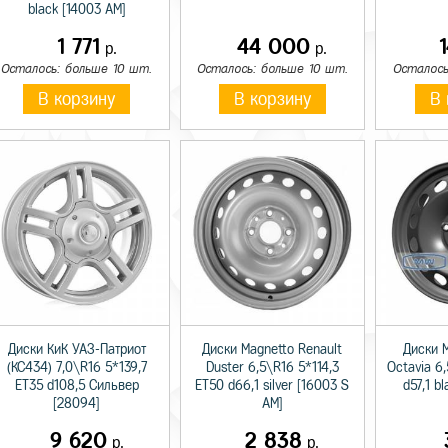
black [14003 AM]
1 771
44 000
р.
р.
Осталось: больше 10 шт.
Осталось: больше 10 шт.
Осталось
В корзину
В корзину
В 
Диски КиК УАЗ-Патриот
Диски Magnetto Renault
Диски 
(КС434) 7,0\R16 5*139,7
Duster 6,5\R16 5*114,3
Octavia 6
ET35 d108,5 Сильвер
ET50 d66,1 silver [16003 S
d57,1 b
[28094]
AM]
9 620
2 838
р.
р.