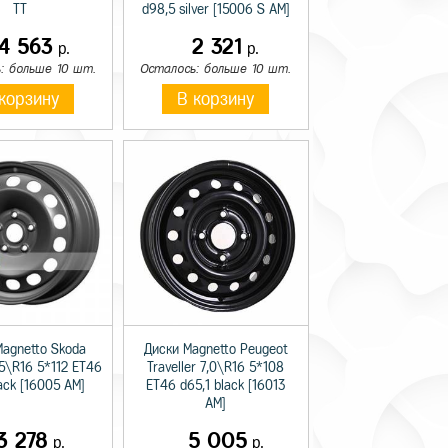
TT
d98,5 silver [15006 S AM]
14 563
2 321
р.
р.
: больше 10 шт.
Осталось: больше 10 шт.
корзину
В корзину
Magnetto Skoda
Диски Magnetto Peugeot
,5\R16 5*112 ET46
Traveller 7,0\R16 5*108
lack [16005 AM]
ET46 d65,1 black [16013
AM]
3 278
5 005
р.
р.