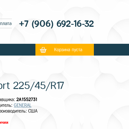
+7 (906) 692-16-32
оплата
Корзина пуста
ort 225/45/R17
тавщика:
2A1552731
итель:
GENERAL
роизводитель: США
личии