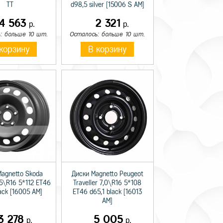
TT
d98,5 silver [15006 S AM]
14 563
2 321
р.
р.
: больше 10 шт.
Осталось: больше 10 шт.
корзину
В корзину
Magnetto Skoda
Диски Magnetto Peugeot
,5\R16 5*112 ET46
Traveller 7,0\R16 5*108
lack [16005 AM]
ET46 d65,1 black [16013
AM]
3 278
5 005
р.
р.