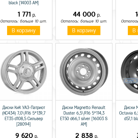
black [14003 AM]
1 771
44 000
р.
р.
Осталось: больше 10 шт.
Осталось: больше 10 шт.
Осталось
В корзину
В корзину
В 
Диски КиК УАЗ-Патриот
Диски Magnetto Renault
Диски 
(КС434) 7,0\R16 5*139,7
Duster 6,5\R16 5*114,3
Octavia 6
ET35 d108,5 Сильвер
ET50 d66,1 silver [16003 S
d57,1 b
[28094]
AM]
9 620
2 838
р.
р.