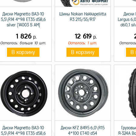
Диски Magnetto ВАЗ-10
Шины Nokian Hakkapeliitta
Диски 
5,5\R14 4*98 ET35 d58,6
R3 215/55/R17
Largus 6,
silver [14003 S AM]
d60,1 si
1 826
12 619
р.
р.
Осталось: больше 10 шт.
Осталось: 1 шт.
Осталось
В корзину
В корзину
В 
Диски Magnetto ВАЗ-10
Диски KFZ 8495 6,0\R15
Грузовы
5,5\R14 4*98 ET35 d58,6
4*100 ET40 d54
Я-324А В