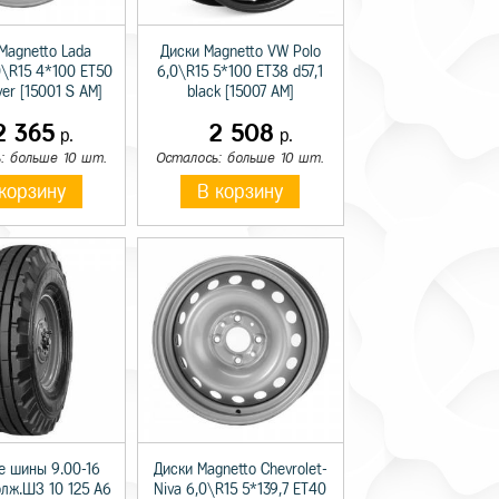
Magnetto Lada
Диски Magnetto VW Polo
0\R15 4*100 ET50
6,0\R15 5*100 ET38 d57,1
lver [15001 S AM]
black [15007 AM]
2 365
2 508
р.
р.
: больше 10 шт.
Осталось: больше 10 шт.
корзину
В корзину
е шины 9.00-16
Диски Magnetto Chevrolet-
олж.ШЗ 10 125 A6
Niva 6,0\R15 5*139,7 ET40