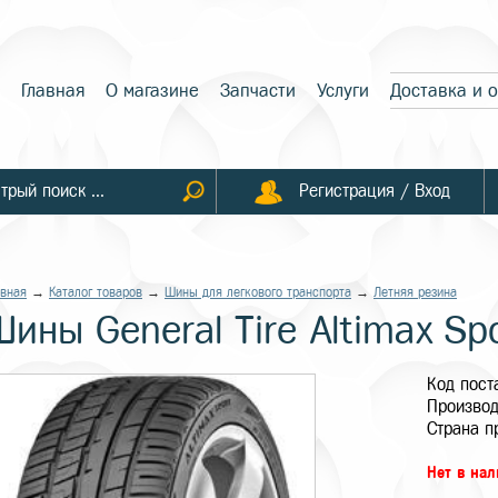
Главная
О магазине
Запчасти
Услуги
Доставка и 
Регистрация / Вход
авная
→
Каталог товаров
→
Шины для легкового транспорта
→
Летняя резина
Шины General Tire Altimax Sp
Код пос
Производ
Страна п
Нет в на