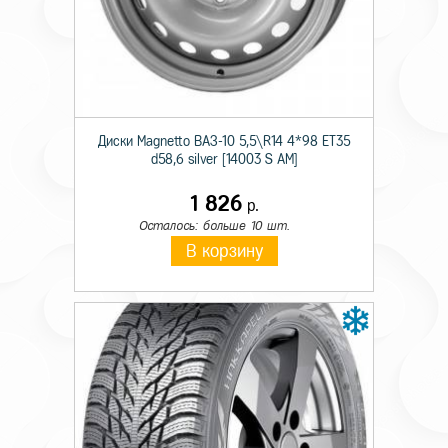
Технические характеристики
Сезон резины
Летняя
Диски Magnetto ВАЗ-10 5,5\R14 4*98 ET35
Диаметр
15
d58,6 silver [14003 S AM]
Ширина
205
1 826
р.
Профиль
70
Осталось: больше 10 шт.
В корзину
Шипы
_
Индекс скорости
T
Индекс нагрузки
96