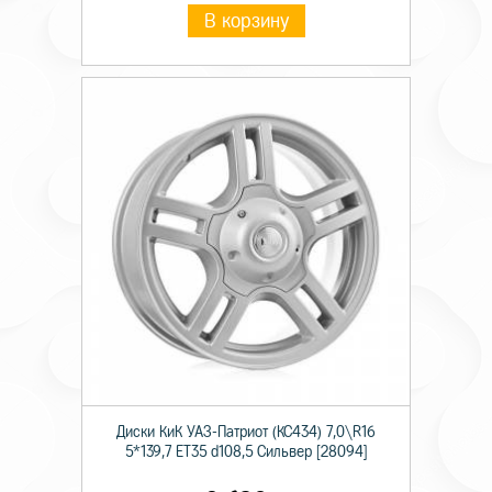
В корзину
Диски КиК УАЗ-Патриот (КС434) 7,0\R16
5*139,7 ET35 d108,5 Сильвер [28094]