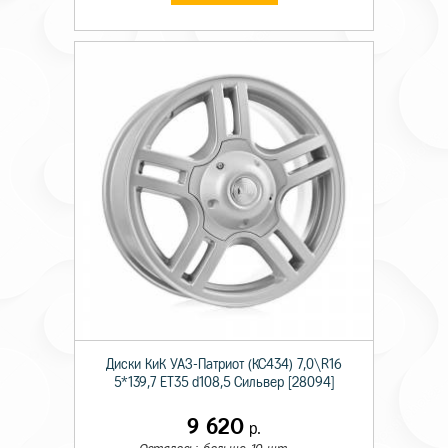
Диски КиК УАЗ-Патриот (КС434) 7,0\R16
5*139,7 ET35 d108,5 Сильвер [28094]
9 620
р.