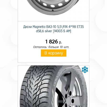
Происхождение
Импортная
Сезон резины
Летняя
Диаметр
15
Диски Magnetto ВАЗ-10 5,5\R14 4*98 ET35
d58,6 silver [14003 S AM]
Ширина
255
1 826
р.
Профиль
70
Осталось: больше 10 шт.
Шипы
н/ш.
В корзину
Индекс скорости
Q
Индекс нагрузки
112/110