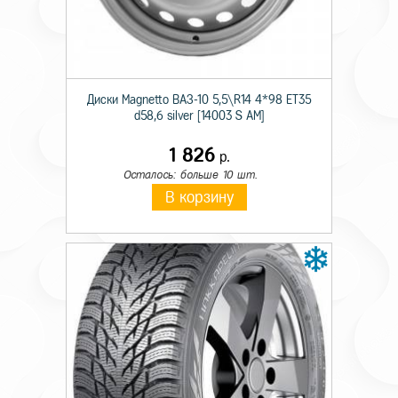
Происхождение
Импортная
Сезон резины
Летняя
Диаметр
20
Диски Magnetto ВАЗ-10 5,5\R14 4*98 ET35
d58,6 silver [14003 S AM]
Ширина
255
1 826
р.
Профиль
40
Осталось: больше 10 шт.
Шипы
н/ш.
В корзину
Индекс скорости
Y
Индекс нагрузки
101