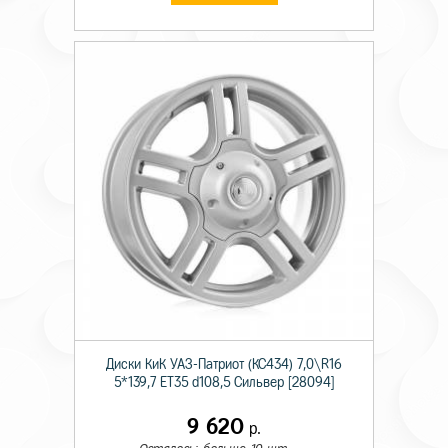
Диски КиК УАЗ-Патриот (КС434) 7,0\R16
5*139,7 ET35 d108,5 Сильвер [28094]
9 620
р.