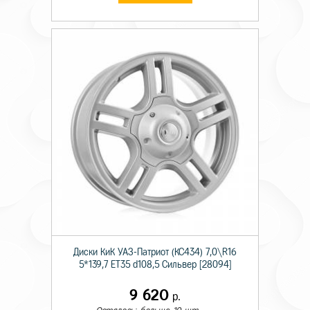
Диски КиК УАЗ-Патриот (КС434) 7,0\R16
5*139,7 ET35 d108,5 Сильвер [28094]
9 620
р.