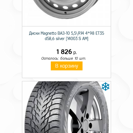
Происхождение
Импортная
Сезон резины
Летняя
Диаметр
16
Диски Magnetto ВАЗ-10 5,5\R14 4*98 ET35
d58,6 silver [14003 S AM]
Ширина
205
1 826
р.
Профиль
55
Осталось: больше 10 шт.
Шипы
н/ш.
В корзину
Индекс скорости
V
Индекс нагрузки
91