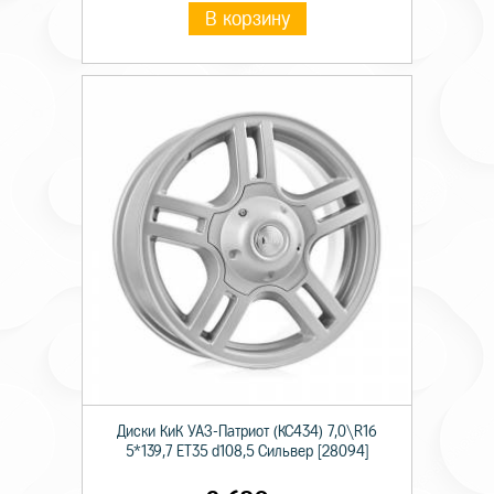
В корзину
Диски КиК УАЗ-Патриот (КС434) 7,0\R16
5*139,7 ET35 d108,5 Сильвер [28094]