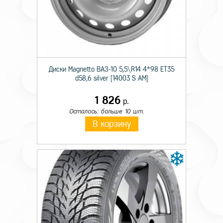
Происхождение
Импортная
Сезон резины
Летняя
Диаметр
17
Диски Magnetto ВАЗ-10 5,5\R14 4*98 ET35
Ширина
205
d58,6 silver [14003 S AM]
Профиль
45
1 826
р.
Шипы
н/ш.
Осталось: больше 10 шт.
В корзину
Индекс скорости
W
Индекс нагрузки
88
Усиленность
XL