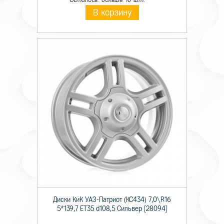
В корзину
Диски КиК УАЗ-Патриот (КС434) 7,0\R16
5*139,7 ET35 d108,5 Сильвер [28094]