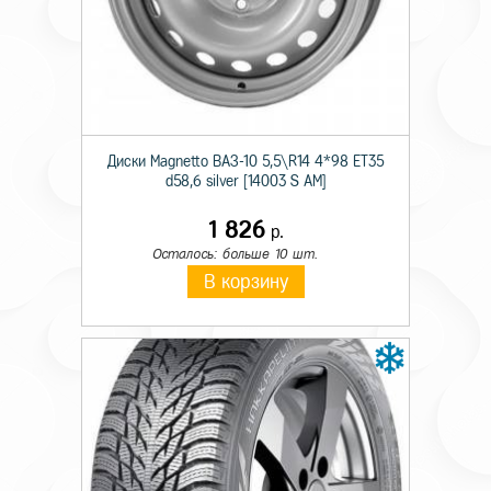
Технические характеристики
Диски Magnetto ВАЗ-10 5,5\R14 4*98 ET35
Сезон резины
Летняя
d58,6 silver [14003 S AM]
Шипы
н/ш
1 826
р.
Диаметр
16C
Осталось: больше 10 шт.
В корзину
Ширина
205
Индекс скорости
Q
Индекс нагрузки
110/108