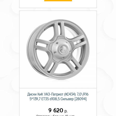
Диски КиК УАЗ-Патриот (КС434) 7,0\R16
5*139,7 ET35 d108,5 Сильвер [28094]
9 620
р.