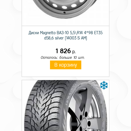
Происхождение
Импортная
Сезон резины
Летняя
Диаметр
13
Диски Magnetto ВАЗ-10 5,5\R14 4*98 ET35
d58,6 silver [14003 S AM]
Ширина
165
1 826
р.
Профиль
70
Осталось: больше 10 шт.
Шипы
н/ш.
В корзину
Индекс скорости
T
Индекс нагрузки
79