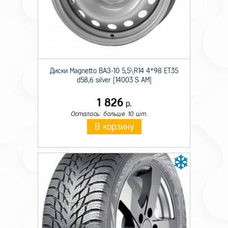
Происхождение
Импортная
Сезон резины
Летняя
Диаметр
17
Диски Magnetto ВАЗ-10 5,5\R14 4*98 ET35
Ширина
225
d58,6 silver [14003 S AM]
Профиль
55
1 826
р.
Шипы
н/ш.
Осталось: больше 10 шт.
В корзину
Индекс скорости
W
Индекс нагрузки
101
Усиленность
XL