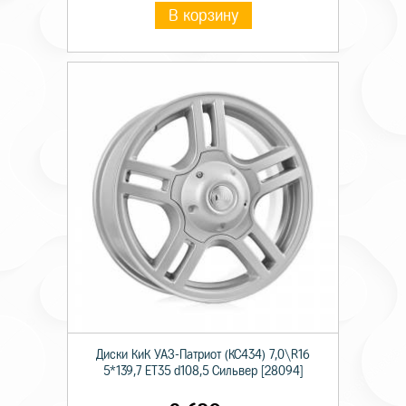
В корзину
Диски КиК УАЗ-Патриот (КС434) 7,0\R16
5*139,7 ET35 d108,5 Сильвер [28094]