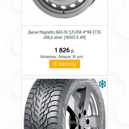
Происхождение
Импортная
Сезон резины
Летняя
Диаметр
16
Диски Magnetto ВАЗ-10 5,5\R14 4*98 ET35
d58,6 silver [14003 S AM]
Ширина
225
1 826
р.
Профиль
55
Осталось: больше 10 шт.
Шипы
н/ш.
В корзину
Индекс скорости
V
Индекс нагрузки
99