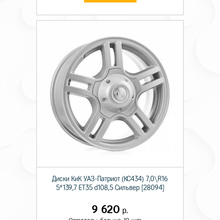
Диски КиК УАЗ-Патриот (КС434) 7,0\R16
5*139,7 ET35 d108,5 Сильвер [28094]
9 620
р.