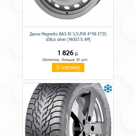
Происхождение
Импортная
Сезон резины
Летняя
Диаметр
18
Диски Magnetto ВАЗ-10 5,5\R14 4*98 ET35
d58,6 silver [14003 S AM]
Ширина
225
1 826
р.
Профиль
50
Осталось: больше 10 шт.
Шипы
н/ш.
В корзину
Индекс скорости
V
Индекс нагрузки
95