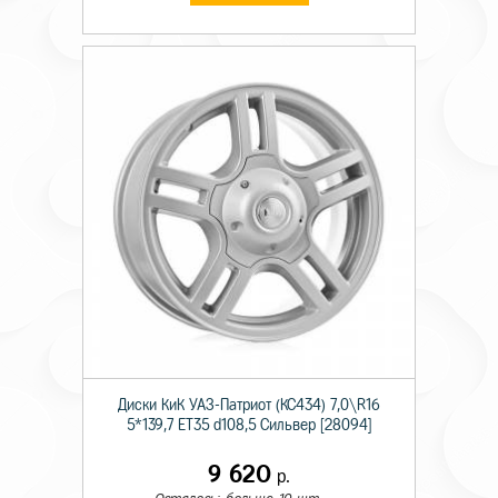
Диски КиК УАЗ-Патриот (КС434) 7,0\R16
5*139,7 ET35 d108,5 Сильвер [28094]
9 620
р.