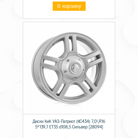
В корзину
Диски КиК УАЗ-Патриот (КС434) 7,0\R16
5*139,7 ET35 d108,5 Сильвер [28094]