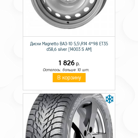
Технические характеристики
Сезон резины
Летняя
Диски Magnetto ВАЗ-10 5,5\R14 4*98 ET35
Шипы
н/ш
d58,6 silver [14003 S AM]
Диаметр
14
1 826
р.
Ширина
195
Осталось: больше 10 шт.
В корзину
Профиль
60
Индекс скорости
H
Индекс нагрузки
86