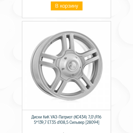
В корзину
Диски КиК УАЗ-Патриот (КС434) 7,0\R16
5*139,7 ET35 d108,5 Сильвер [28094]