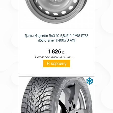
Технические характеристики
Сезон резины
Летняя
Диски Magnetto ВАЗ-10 5,5\R14 4*98 ET35
Шипы
н/ш
d58,6 silver [14003 S AM]
Диаметр
21
1 826
р.
Ширина
295
Осталось: больше 10 шт.
В корзину
Профиль
35
Индекс скорости
Y
Индекс нагрузки
107