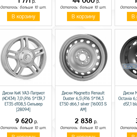
1 771
44 000
р.
р.
Осталось: больше 10 шт.
Осталось: больше 10 шт.
Осталось
В корзину
В корзину
В 
Диски КиК УАЗ-Патриот
Диски Magnetto Renault
Диски 
(КС434) 7,0\R16 5*139,7
Duster 6,5\R16 5*114,3
Octavia 6
ET35 d108,5 Сильвер
ET50 d66,1 silver [16003 S
d57,1 b
[28094]
AM]
9 620
2 838
р.
р.
Осталось: больше 10 шт.
Осталось: больше 10 шт.
Осталось
В корзину
В корзину
В 