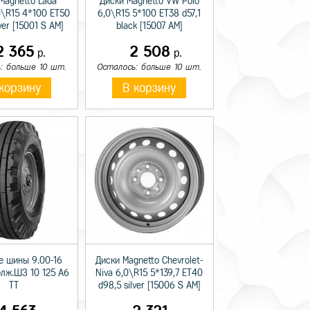
Magnetto Lada
Диски Magnetto VW Polo
0\R15 4*100 ET50
6,0\R15 5*100 ET38 d57,1
lver [15001 S AM]
black [15007 AM]
2 365
2 508
р.
р.
: больше 10 шт.
Осталось: больше 10 шт.
корзину
В корзину
е шины 9.00-16
Диски Magnetto Chevrolet-
олж.ШЗ 10 125 A6
Niva 6,0\R15 5*139,7 ET40
TT
d98,5 silver [15006 S AM]