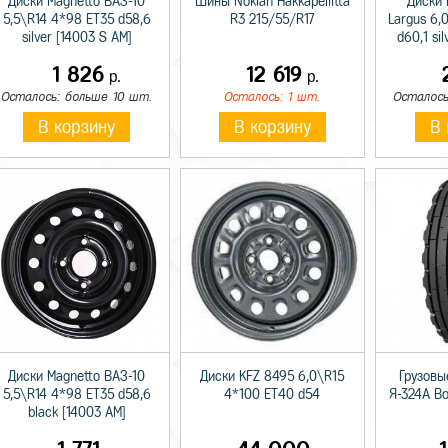
Диски Magnetto ВАЗ-10
Шины Nokian Hakkapeliitta
Диски 
5,5\R14 4*98 ET35 d58,6
R3 215/55/R17
Largus 6,
silver [14003 S AM]
d60,1 si
1 826
12 619
р.
р.
Осталось: больше 10 шт.
Осталось: 1 шт.
Осталось
В корзину
В корзину
В 
Диски Magnetto ВАЗ-10
Диски KFZ 8495 6,0\R15
Грузовы
5,5\R14 4*98 ET35 d58,6
4*100 ET40 d54
Я-324А В
black [14003 AM]