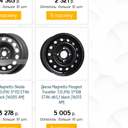
14 563
2 321
р.
р.
: больше 10 шт.
Осталось: больше 10 шт.
корзину
В корзину
Magnetto Skoda
Диски Magnetto Peugeot
,5\R16 5*112 ET46
Traveller 7,0\R16 5*108
lack [16005 AM]
ET46 d65,1 black [16013
AM]
3 278
5 005
р.
р.
: больше 10 шт.
Осталось: больше 10 шт.
корзину
В корзину