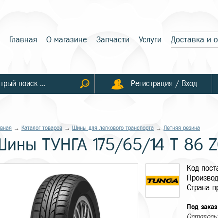
Главная
О магазине
Запчасти
Услуги
Доставка и 
Регистрация / Вход
авная
→
Каталог товаров
→
Шины для легкового транспорта
→
Летняя резина
Шины ТУНГА 175/65/14 T 86 
Код пос
Производ
Страна п
Под заказ
Осталось: