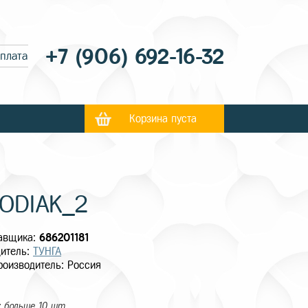
+7 (906) 692-16-32
оплата
Корзина пуста
ZODIAK_2
тавщика:
686201181
итель:
ТУНГА
роизводитель: Россия
 больше 10 шт.