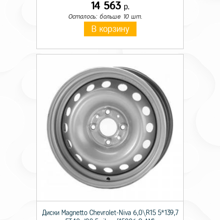
14 563
р.
Осталось: больше 10 шт.
В корзину
Диски Magnetto Chevrolet-Niva 6,0\R15 5*139,7