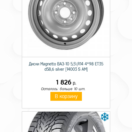
Технические характеристики
Происхождение
Отечественная
Сезон резины
Летняя
Диски Magnetto ВАЗ-10 5,5\R14 4*98 ET35
d58,6 silver [14003 S AM]
Диаметр
16
1 826
р.
Ширина
215
Осталось: больше 10 шт.
В корзину
Профиль
60
Шипы
н/ш.
Индекс скорости
V