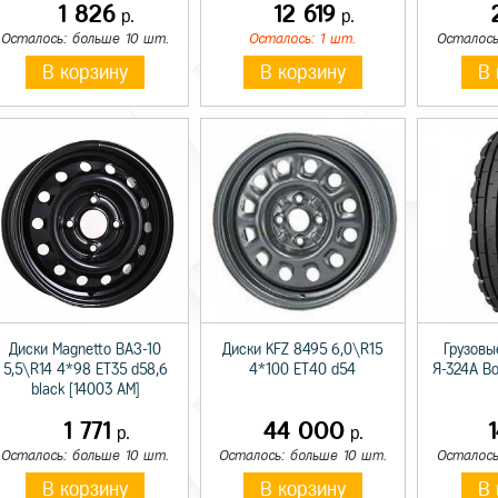
1 826
12 619
р.
р.
Осталось: больше 10 шт.
Осталось: 1 шт.
Осталось
В корзину
В корзину
В 
Диски Magnetto ВАЗ-10
Диски KFZ 8495 6,0\R15
Грузовы
5,5\R14 4*98 ET35 d58,6
4*100 ET40 d54
Я-324А В
black [14003 AM]
1 771
44 000
р.
р.
Осталось: больше 10 шт.
Осталось: больше 10 шт.
Осталось
В корзину
В корзину
В 