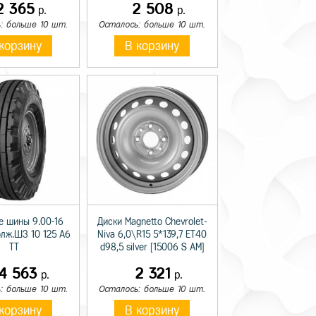
2 365
2 508
р.
р.
: больше 10 шт.
Осталось: больше 10 шт.
корзину
В корзину
е шины 9.00-16
Диски Magnetto Chevrolet-
олж.ШЗ 10 125 A6
Niva 6,0\R15 5*139,7 ET40
TT
d98,5 silver [15006 S AM]
14 563
2 321
р.
р.
: больше 10 шт.
Осталось: больше 10 шт.
корзину
В корзину