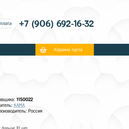
+7 (906) 692-16-32
оплата
Корзина пуста
тавщика:
1150022
итель:
КАМА
роизводитель: Россия
 больше 10 шт.