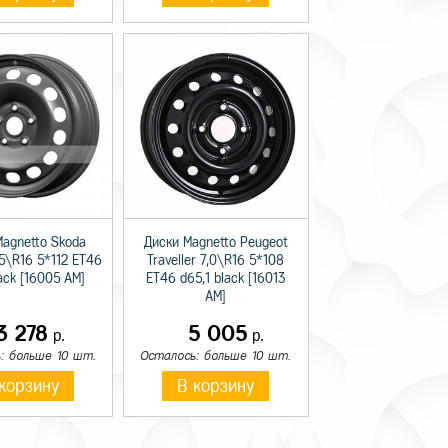
Magnetto Skoda
Диски Magnetto Peugeot
,5\R16 5*112 ET46
Traveller 7,0\R16 5*108
lack [16005 AM]
ET46 d65,1 black [16013
AM]
3 278
5 005
р.
р.
: больше 10 шт.
Осталось: больше 10 шт.
корзину
В корзину