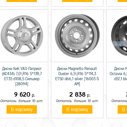
Диски КиК УАЗ-Патриот
Диски Magnetto Renault
Диски 
(КС434) 7,0\R16 5*139,7
Duster 6,5\R16 5*114,3
Octavia 6
ET35 d108,5 Сильвер
ET50 d66,1 silver [16003 S
d57,1 b
[28094]
AM]
9 620
2 838
р.
р.
Осталось: больше 10 шт.
Осталось: больше 10 шт.
Осталось
В корзину
В корзину
В 