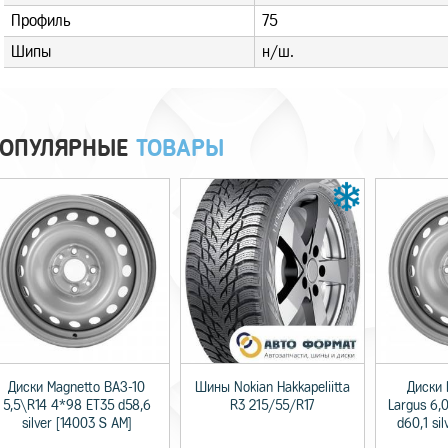
Профиль
75
Шипы
н/ш.
ОПУЛЯРНЫЕ
ТОВАРЫ
Диски Magnetto ВАЗ-10
Шины Nokian Hakkapeliitta
Диски 
5,5\R14 4*98 ET35 d58,6
R3 215/55/R17
Largus 6,
silver [14003 S AM]
d60,1 si