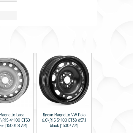
Magnetto Lada
Диски Magnetto VW Polo
0\R15 4*100 ET50
6,0\R15 5*100 ET38 d57,1
lver [15001 S AM]
black [15007 AM]